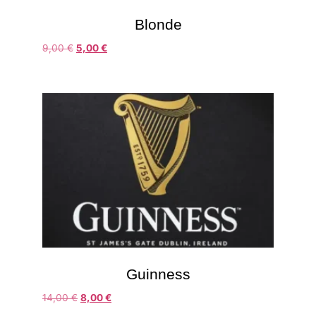
Blonde
9,00
€
5,00
€
Guinness
14,00
€
8,00
€