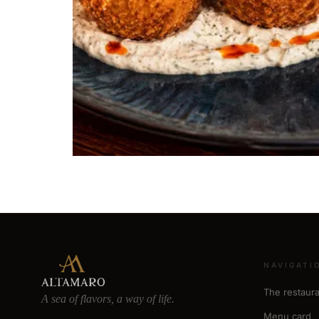
NAVIGATI
The restaura
A sea of flavors, a way of life.
Menu card