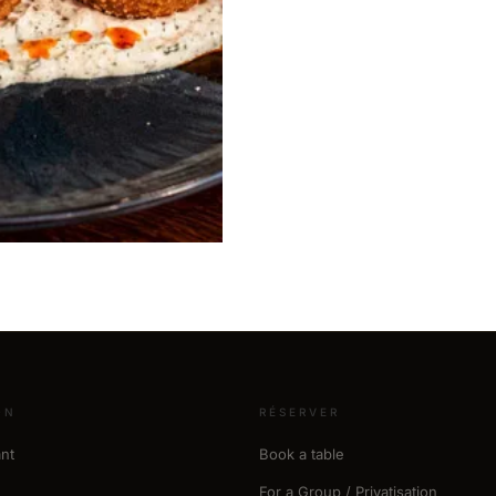
ON
RÉSERVER
nt
Book a table
For a Group / Privatisation