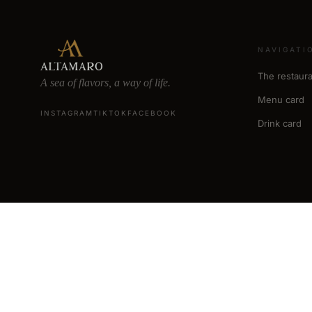
NAVIGATI
The restaura
A sea of flavors, a way of life.
Menu card
INSTAGRAM
TIKTOK
FACEBOOK
Drink card