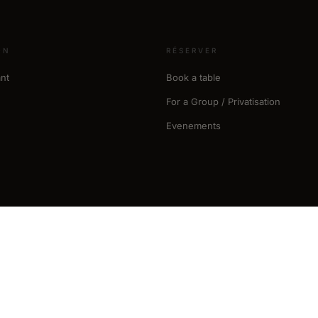
ON
RÉSERVER
nt
Book a table
For a Group / Privatisation
Evenements