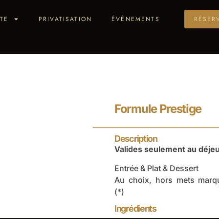
TE
PRIVATISATION
ÉVÉNEMENTS
RÉSER
Formule Prestige
Description
Valides seulement au déje
Entrée & Plat & Dessert
Au choix, hors mets marqu
(*)
Ingrédients