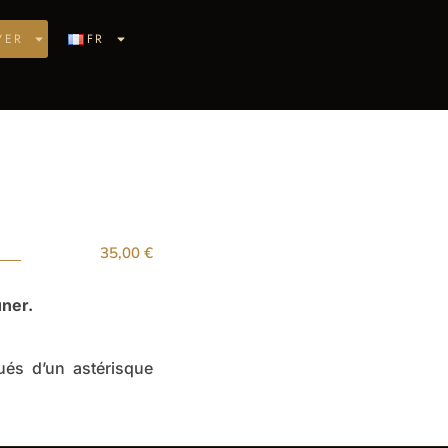
VER
FR
35,00
€
uner.
és d’un astérisque