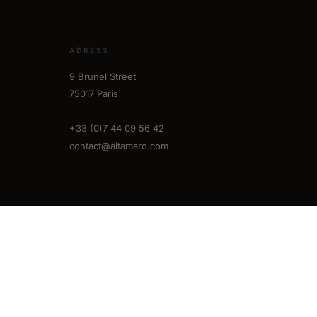
ADRESS
9 Brunel Street
75017 Paris
+33 (0)7 44 09 56 42
contact@altamaro.com