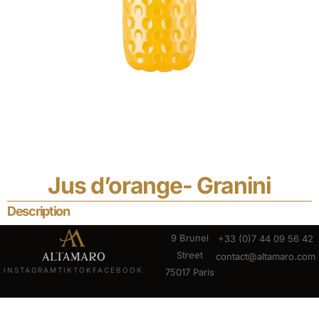
Jus d’orange- Granini
Description
9 Brunel
+33 (0)7 44 09 56 42
Street
contact@altamaro.com
INSTAGRAM
TIKTOK
FACEBOOK
75017 Paris