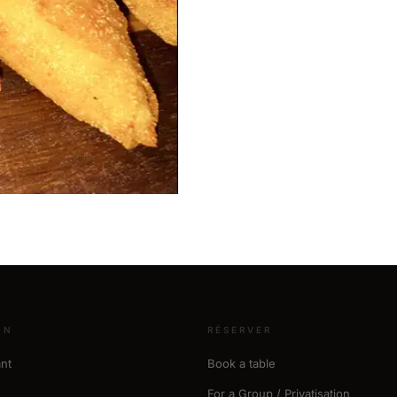
ON
RÉSERVER
nt
Book a table
For a Group / Privatisation