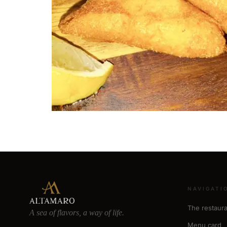
NAVIGATI
The restaura
A sea of flavors, a way of life.
Menu card