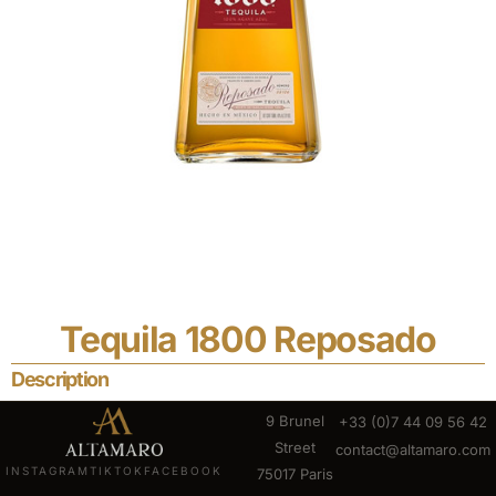
Tequila 1800 Reposado
Description
9 Brunel
+33 (0)7 44 09 56 42
Street
contact@altamaro.com
INSTAGRAM
TIKTOK
FACEBOOK
75017 Paris