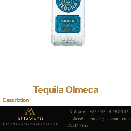
Tequila Olmeca
Description
9 Brunel
+33 (0)7 44 09 56 42
Street
contact@altamaro.com
INSTAGRAM
TIKTOK
FACEBOOK
75017 Paris