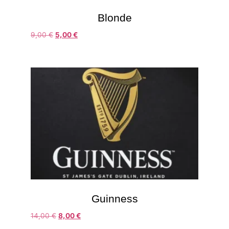
Blonde
9,00
€
5,00
€
Guinness
14,00
€
8,00
€