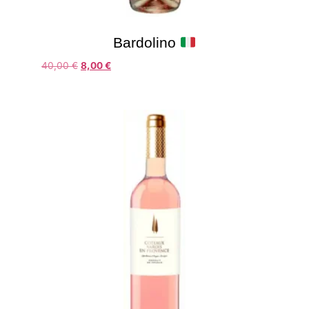
Bardolino
40,00
€
8,00
€