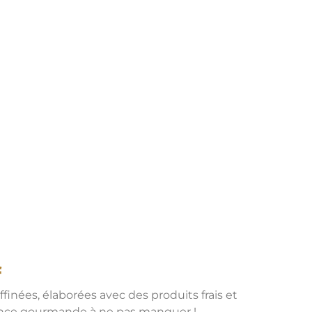
f
finées, élaborées avec des produits frais et
érience gourmande à ne pas manquer !