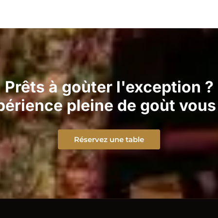
Prêts à goùter l'exception ?
érience pleine de goùt vous
Réservez une table