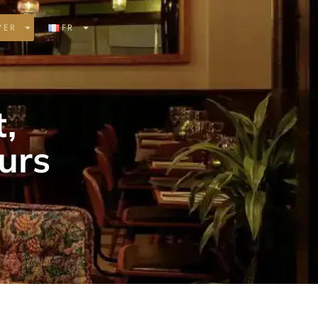
VER
FR
,
urs