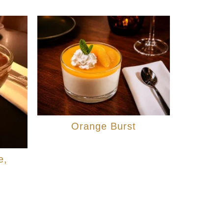
Orange Burst
e,