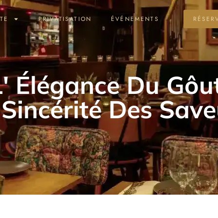
TE
PRIVATISATION
ÉVÉNEMENTS
RÉSER
L' Élégance Du Gôut
 Sincérité Des Save