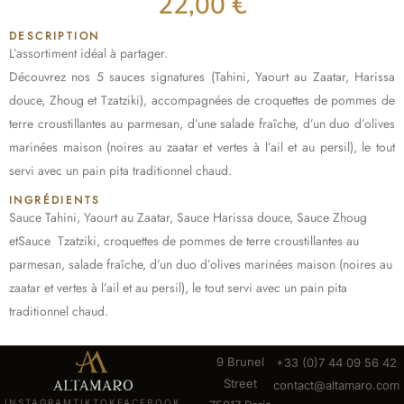
22,00
€
DESCRIPTION
L’assortiment idéal à partager.
Découvrez nos 5 sauces signatures (Tahini, Yaourt au Zaatar, Harissa
douce, Zhoug et Tzatziki), accompagnées de croquettes de pommes de
terre croustillantes au parmesan, d’une salade fraîche, d’un duo d’olives
marinées maison (noires au zaatar et vertes à l’ail et au persil), le tout
servi avec un pain pita traditionnel chaud.
INGRÉDIENTS
Sauce Tahini, Yaourt au Zaatar, Sauce Harissa douce, Sauce Zhoug
etSauce Tzatziki, croquettes de pommes de terre croustillantes au
parmesan, salade fraîche, d’un duo d’olives marinées maison (noires au
zaatar et vertes à l’ail et au persil), le tout servi avec un pain pita
traditionnel chaud.
9 Brunel
+33 (0)7 44 09 56 42
Street
contact@altamaro.com
INSTAGRAM
TIKTOK
FACEBOOK