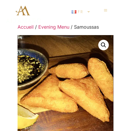
FR
Accueil
/
Evening Menu
/ Samoussas