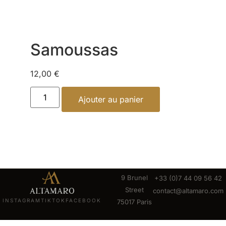
Samoussas
12,00
€
Ajouter au panier
9 Brunel
+33 (0)7 44 09 56 42
Street
contact@altamaro.com
INSTAGRAM
TIKTOK
FACEBOOK
75017 Paris