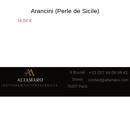
Arancini (Perle de Sicile)
14,00
€
9 Brunel
+33 (0)7 44 09 56 42
Street
contact@altamaro.com
INSTAGRAM
TIKTOK
FACEBOOK
75017 Paris