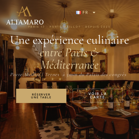
FR
PARIS 17 · PORTE MAILLOT · DEPUIS 2025
Une expérience culinaire
entre Paris &
Méditerranée
Porte Maillot | Ternes à 5min du Palais des congrès
VOIR LA
RÉSERVER
CARTE
UNE TABLE