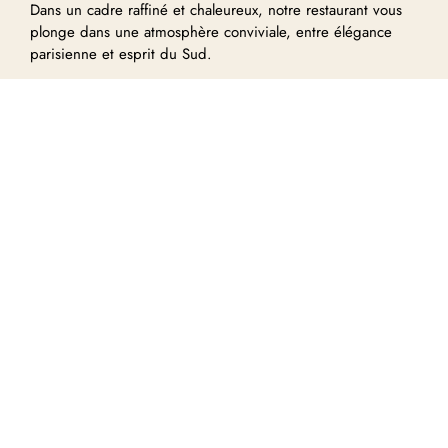
Dans un cadre raffiné et chaleureux, notre restaurant vous
plonge dans une atmosphère conviviale, entre élégance
parisienne et esprit du Sud.
Chaque détail est pensé pour vous offrir une expérience
culinaire unique, où un service attentionné accompagne la
richesse des saveurs méditerranéennes.
Chez Altamaro, la cuisine s’incarne dans des assiettes
créatives, généreuses et ensoleillées, élaborées à partir de
produits frais et de qualité.
Options viande halal, végétarienne et végétale disponibles.
RÉSERVEZ VOTRE TABLE