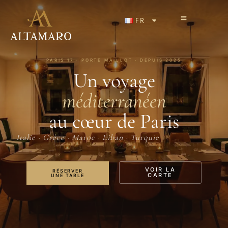
FR
PARIS 17 · PORTE MAILLOT · DEPUIS 2025
Un voyage
méditerranéen
au cœur de Paris
Italie · Grèce · Maroc · Liban · Turquie
VOIR LA
RÉSERVER
CARTE
UNE TABLE